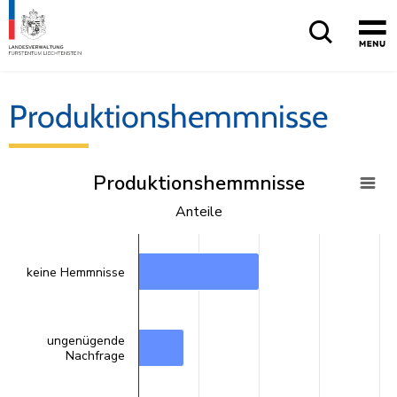
Produktionshemmnisse
Produktionshemmnisse
Produktionshemmnisse
Anteile
Säulendiagramm mit 6 bars.
Anteile
Ansicht als Datentabelle.
Das Diagramm hat eine X-Achse, die categories anzeigt.
keine Hemmnisse
Das Diagramm hat eine Y-Achse, die values anzeigt.
ungenügende
Nachfrage