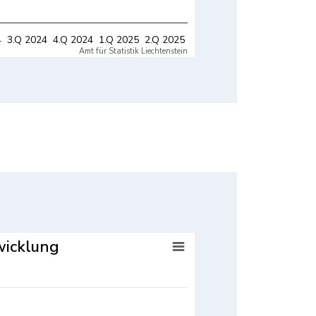
2.Q 2025
schlecht
4
3.Q 2024
4.Q 2024
1.Q 2025
2.Q 2025
Amt für Statistik Liechtenstein
Amt für Statistik Liechtenstein
wicklung
wicklung