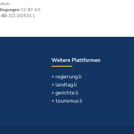
tsch
ingungen:
CC BY 4.0
-ID:
321.2025.01.1
Weitere Plattformen
regierung.li
landtag.li
gerichte.li
tourismus.li