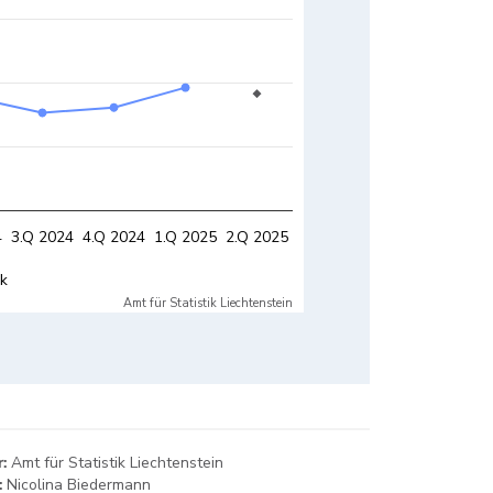
4
3.Q 2024
4.Q 2024
2.Q 2025
1.Q 2025
2.Q 2025
ck
verschlechtert
Amt für Statistik Liechtenstein
Amt für Statistik Liechtenstein
:
Amt für Statistik Liechtenstein
:
Nicolina Biedermann