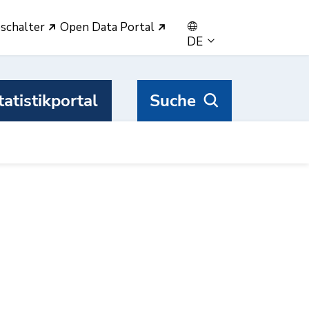
eschalter
Open Data Portal
DE
tatistikportal
Suche