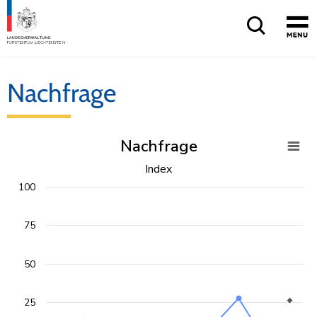
Nachfrage
Nachfrage
Nachfrage
Index
Liniendiagramm mit 2 Linien.
100
Index
Ansicht als Datentabelle.
Das Diagramm hat eine X-Achse, die categories anzeigt.
75
Das Diagramm hat eine Y-Achse, die values anzeigt.
50
25