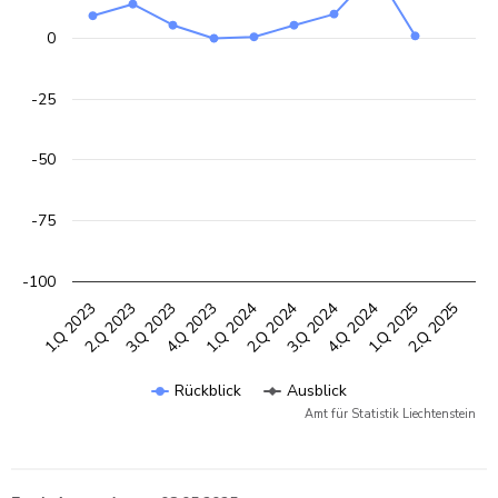
0
-25
-50
-75
-100
3.Q 2023
4.Q 2024
4.Q 2023
1.Q 2025
1.Q 2024
2.Q 2025
1.Q 2023
2.Q 2024
2.Q 2023
3.Q 2024
Rückblick
Ausblick
Amt für Statistik Liechtenstein
End of interactive chart.