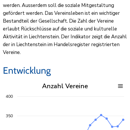
werden. Ausserdem soll die soziale Mitgestaltung
gefördert werden. Das Vereinsleben ist ein wichtiger
Bestandteil der Gesellschaft. Die Zahl der Vereine
erlaubt Rückschlüsse auf die soziale und kulturelle
Aktivität in Liechtenstein. Der Indikator zeigt die Anzahl
der in Liechtenstein im Handelsregister registrierten
Vereine.
Entwicklung
Anzahl Vereine
Anzahl Vereine
400
Liniendiagramm mit 20 Datenpunkten points.
Ansicht als Datentabelle.
Das Diagramm hat eine X-Achse, die values anzeigt.
Das Diagramm hat eine Y-Achse, die values anzeigt.
350